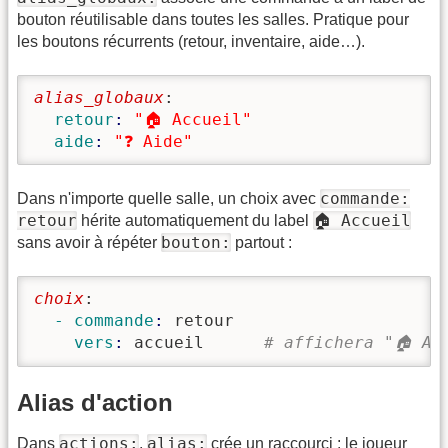
bouton réutilisable dans toutes les salles. Pratique pour
les boutons récurrents (retour, inventaire, aide…).
alias_globaux
:
  retour
: 
"🏠 Accueil"
  aide
: 
"❓ Aide"
commande:
Dans n'importe quelle salle, un choix avec
retour
🏠 Accueil
hérite automatiquement du label
bouton:
sans avoir à répéter
partout :
choix
:
  - commande
: 
retour
    vers
: 
accueil      
# affichera "🏠 Ac
Alias d'action
actions:
alias:
Dans
,
crée un raccourci : le joueur