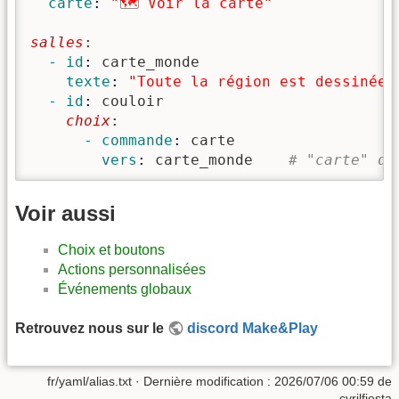
  carte
: 
"🗺️ Voir la carte"
salles
:
  - id
: 
carte_monde
    texte
: 
"Toute la région est dessinée 
  - id
: 
couloir
    choix
:
      - commande
: 
carte
        vers
: 
carte_monde    
# "carte" di
Voir aussi
Choix et boutons
Actions personnalisées
Événements globaux
Retrouvez nous sur le
discord Make&Play
fr/yaml/alias.txt
· Dernière modification :
2026/07/06 00:59
de
cyrilfiesta