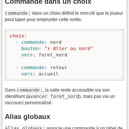
Commande dans un choix
commande:
dans un choix définit le mot-clé que le joueur
peut taper pour emprunter cette sortie.
choix
:
  - commande
: 
nord
    bouton
: 
"⬆️ Aller au nord"
    vers
: 
  - commande
: 
retour
    vers
: 
accueil
commande:
Sans
, la salle reste accessible via son
avancer foret_nord
identifiant (
), mais pas via un
raccourci personnalisé.
Alias globaux
alias_globaux:
associe une commande à un label de