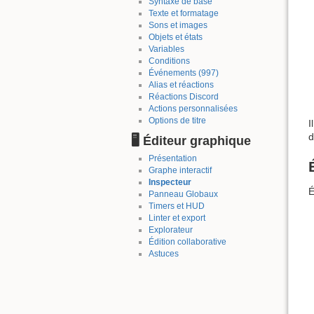
Syntaxe de base
Texte et formatage
Sons et images
Objets et états
Variables
Conditions
Événements (997)
Alias et réactions
Réactions Discord
Actions personnalisées
Options de titre
I
d
🖥️ Éditeur graphique
Présentation
Graphe interactif
Inspecteur
É
Panneau Globaux
Timers et HUD
Linter et export
Explorateur
Édition collaborative
Astuces