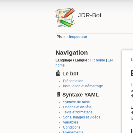
JDR-Bot
Piste :
inspecteur
•
Navigation
L
Language / Langue :
FR home
|
EN
home
🤖 Le bot
Présentation
L
Installation et démarrage
p
📄 Syntaxe YAML
d
Syntaxe de base
L
Options et en-tête
Texte et formatage
d
Sons, images et vidéos
t
Variables
Conditions
Événements