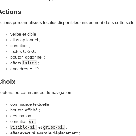
Actions
ctions personnalisées locales disponibles uniquement dans cette salle 
verbe et cible ;
alias optionnel ;
condition ;
textes OK/KO ;
bouton optionnel ;
effets
faire:
;
encadrés HUD.
Choix
outons ou commandes de navigation :
commande textuelle ;
bouton affiché ;
destination ;
condition
si:
;
visible-si:
et
grise-si:
;
effet exécuté avant le déplacement ;