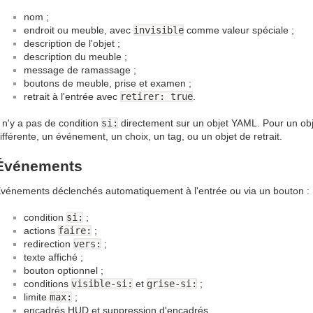
nom ;
endroit ou meuble, avec
invisible
comme valeur spéciale ;
description de l'objet ;
description du meuble ;
message de ramassage ;
boutons de meuble, prise et examen ;
retrait à l'entrée avec
retirer: true
.
l n'y a pas de condition
si:
directement sur un objet YAML. Pour un objet
ifférente, un événement, un choix, un tag, ou un objet de retrait.
Événements
vénements déclenchés automatiquement à l'entrée ou via un bouton :
condition
si:
;
actions
faire:
;
redirection
vers:
;
texte affiché ;
bouton optionnel ;
conditions
visible-si:
et
grise-si:
;
limite
max:
;
encadrés HUD et suppression d'encadrés.