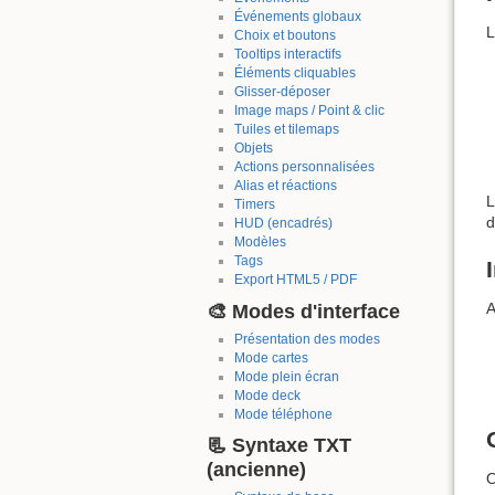
Événements globaux
L
Choix et boutons
Tooltips interactifs
Éléments cliquables
Glisser-déposer
Image maps / Point & clic
Tuiles et tilemaps
Objets
Actions personnalisées
Alias et réactions
L
Timers
d
HUD (encadrés)
Modèles
Tags
I
Export HTML5 / PDF
🎨 Modes d'interface
A
Présentation des modes
Mode cartes
Mode plein écran
Mode deck
Mode téléphone
📃 Syntaxe TXT
(ancienne)
O