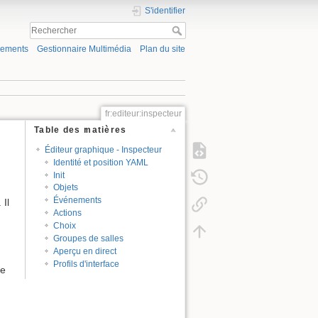
S'identifier
gements
Gestionnaire Multimédia
Plan du site
fr:editeur:inspecteur
Table des matières
Éditeur graphique - Inspecteur
Identité et position YAML
Init
Objets
Événements
 Il
Actions
Choix
Groupes de salles
Aperçu en direct
Profils d'interface
de