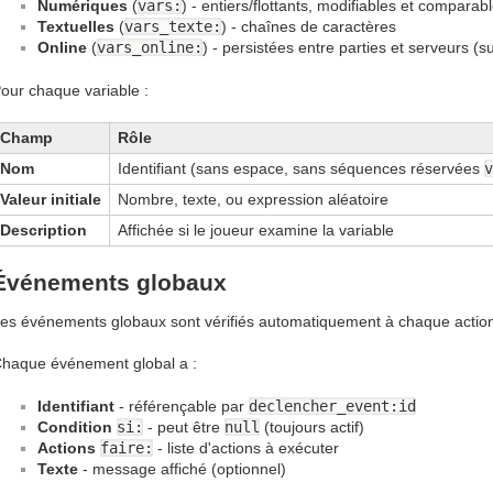
Numériques
(
vars:
) - entiers/flottants, modifiables et compara
Textuelles
(
vars_texte:
) - chaînes de caractères
Online
(
vars_online:
) - persistées entre parties et serveurs (s
our chaque variable :
Champ
Rôle
Nom
Identifiant (sans espace, sans séquences réservées
v
Valeur initiale
Nombre, texte, ou expression aléatoire
Description
Affichée si le joueur examine la variable
Événements globaux
es événements globaux sont vérifiés automatiquement à chaque action d
haque événement global a :
Identifiant
- référençable par
declencher_event:id
Condition
si:
- peut être
null
(toujours actif)
Actions
faire:
- liste d'actions à exécuter
Texte
- message affiché (optionnel)