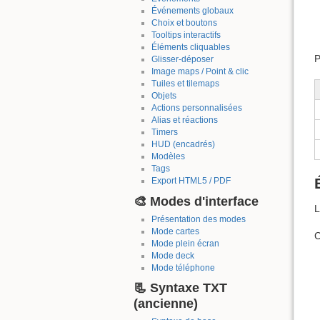
Événements globaux
Choix et boutons
Tooltips interactifs
Éléments cliquables
P
Glisser-déposer
Image maps / Point & clic
Tuiles et tilemaps
Objets
Actions personnalisées
Alias et réactions
Timers
HUD (encadrés)
Modèles
Tags
Export HTML5 / PDF
🎨 Modes d'interface
L
Présentation des modes
Mode cartes
C
Mode plein écran
Mode deck
Mode téléphone
📃 Syntaxe TXT
(ancienne)