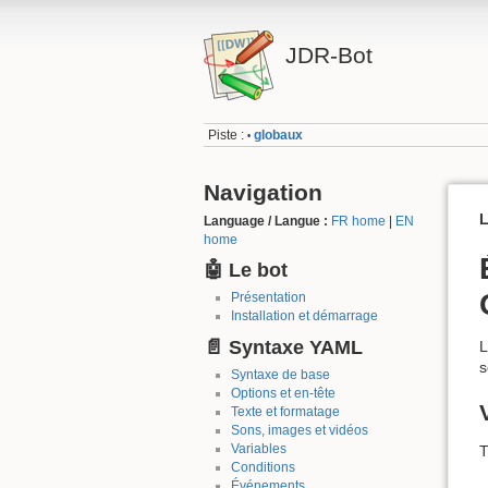
JDR-Bot
Piste :
globaux
•
Navigation
L
Language / Langue :
FR home
|
EN
home
🤖 Le bot
Présentation
Installation et démarrage
📄 Syntaxe YAML
L
s
Syntaxe de base
Options et en-tête
Texte et formatage
Sons, images et vidéos
Variables
T
Conditions
Événements