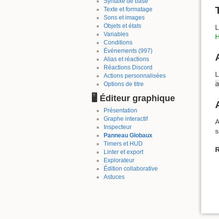
Syntaxe de base
Texte et formatage
Sons et images
Objets et états
L
Variables
Conditions
Événements (997)
Alias et réactions
Réactions Discord
L
Actions personnalisées
a
Options de titre
🖥️ Éditeur graphique
Présentation
Graphe interactif
A
Inspecteur
s
Panneau Globaux
Timers et HUD
R
Linter et export
Explorateur
Édition collaborative
Astuces