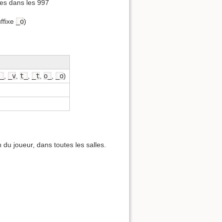
bles dans les 997
uffixe
_o
)
_
,
_v
,
t_
,
_t
,
o_
,
_o
)
u joueur, dans toutes les salles.