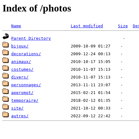
Index of /photos
Name
Last modified
Size
De
Parent Directory
bijoux/
decorations/
animaux/
costumes/
divers/
personnages/
aperomot/
temporaire/
site/
autres/